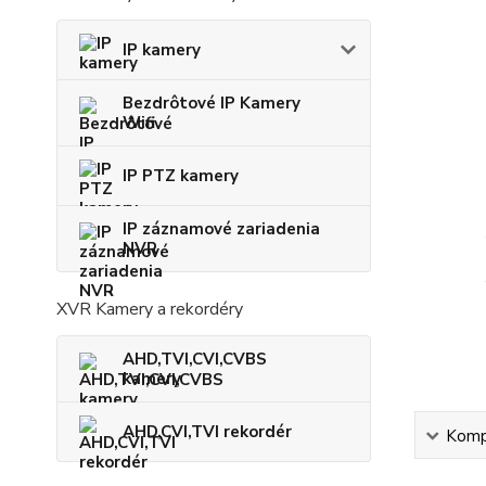
IP kamery
Bezdrôtové IP Kamery
Wifi
IP PTZ kamery
IP záznamové zariadenia
NVR
XVR Kamery a rekordéry
AHD,TVI,CVI,CVBS
kamery
AHD,CVI,TVI rekordér
Kompl