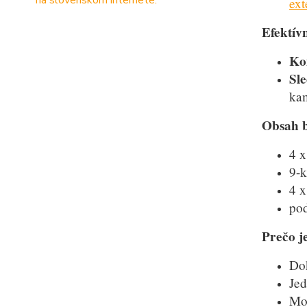
ext
Efektív
Ko
Sle
kam
Obsah b
4 x
9-k
4 x
pod
Prečo j
Dok
Jed
Mož