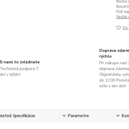
Nočne o
Bezdrô
PoE nap
Strážiť
Do 
Doprava zdarm
rýchlo
S nami to zvládnete
Pri nákupe nad 
Technická podpora 7
doprava zdarma
dní v týždni
Objednávky vyt
do 12:00 Posie
ešte v ten deň
etné špecifikácie
Parametre
Ko