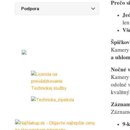
Prečo s
Podpora
Je
len
Vše
Špičkov
Kamery v
a uhlom
Nočné v
Kamery s
odolné 
kvalitný
Záznamo
Záznamo
9-