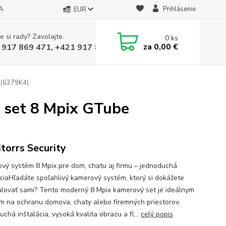
A
Prihlásenie
EUR
e si rady? Zavolajte.
0
ks
za
0,00 €
 917 869 471, +421 917 817 905
e (6379K4)
ý set 8 Mpix GTube
torrs Security
vý systém 8 Mpix pre dom, chatu aj firmu – jednoduchá
áciaHľadáte spoľahlivý kamerový systém, ktorý si dokážete
alovať sami? Tento moderný 8 Mpix kamerový set je ideálnym
ím na ochranu domova, chaty alebo firemných priestorov.
chá inštalácia, vysoká kvalita obrazu a fl...
celý popis