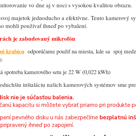
itorovanie vo dne aj v noci s vysokou kvalitou obrazu.
svoj majetok jednoducho a efektívne. Tento kamerový sys
ho mohli používať ihneď po vybalení.
rách je zabudovaný mikrofón
nú krabicu
odporúčame použiť na miesta, kde sa spoj med
e.
á spotreba kamerového setu je 22 W (0,022 kWh)
oduchšiu inštaláciu našich kamerových systémov sme pre 
isk nie je súčasťou balenia.
anú kapacitu si môžete vybrať priamo pri produkte po
úpení pevného disku u nás zabezpečíme
bezplatnú in
pripravený ihneď po zapojení.