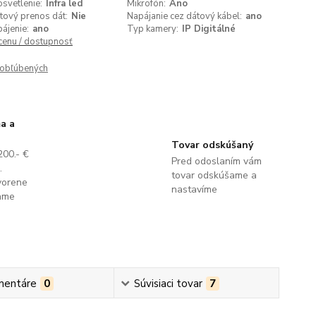
svetlenie:
Infra led
Mikrofón:
Áno
tový prenos dát:
Nie
Napájanie cez dátový kábel:
ano
ájenie:
ano
Typ kamery:
IP Digitálné
 cenu / dostupnosť
obľúbených
a a
Tovar odskúšaný
200.- €
Pred odoslaním vám
.
tovar odskúšame a
vorene
nastavíme
lame
mentáre
0
Súvisiaci tovar
7