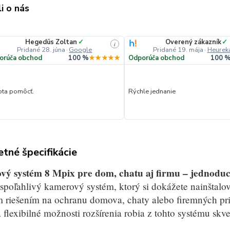
i o nás
Hegedüs Zoltan
✓
Overený zákazník
✓
i
Pridané 28. júna
·
Google
Pridané 19. mája
·
Heurek
orúča obchod
100 %
★★★★★
Odporúča obchod
100 
ta pomôcť.
Rýchle jednanie
tné špecifikácie
ý systém 8 Mpix pre dom, chatu aj firmu – jednoduch
spoľahlivý kamerový systém, ktorý si dokážete nainštal
 riešením na ochranu domova, chaty alebo firemných prie
 flexibilné možnosti rozšírenia robia z tohto systému skv