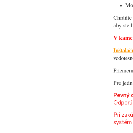
Mon
Chráňte 
aby ste 
V kame
Inštalač
vodotesn
Priemern
Pre jedn
Pevný d
Odporúč
Pri zak
systém 