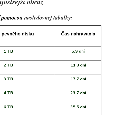
jostrejší obraz
ať pomocou
nasledovnej tabuľky:
 pevného disku
Čas nahrávania
1 TB
5,9 dní
2 TB
11,8 dní
3 TB
17,7 dní
4 TB
23,7 dní
6 TB
35,5 dní