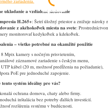
erného zariadenia.
ne ukladanie a vzdialené sledovanie
mpresia H.265+
: Šetrí úložný priestor a znižuje nároky 
dovanie z akéhokoľvek miesta na svete
: Prostredníctvo
ery monitorovať kedykoľvek a kdekoľvek.
alenia – všetko potrebné na okamžité použitie
 8 Mpix kamery s nočným prisvietením,
análové záznamové zariadenie s českým menu,
 UTP kábel (20 m, možnosť predĺženia na požiadanie),
pora PoE pre jednoduché zapojenie.
e tento systém ideálny pre vás?
onalá ochrana domova, chaty alebo firmy.
noduchá inštalácia bez potreby ďalších investícií.
nosť rozšírenia systému v budúcnosti.