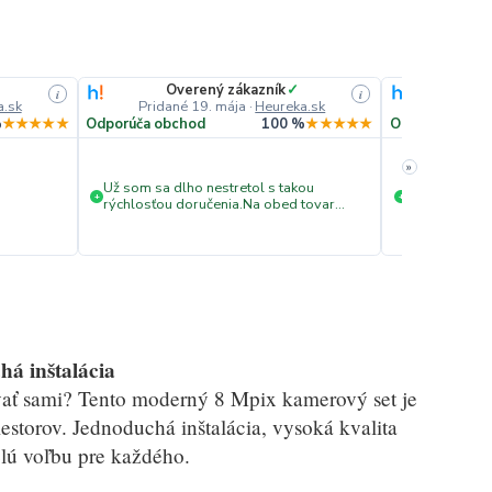
Overený zákazník
✓
Ove
i
i
a.sk
Pridané 19. mája
·
Heureka.sk
Pridané
%
★★★★★
Odporúča obchod
100 %
★★★★★
Odporúča obc
»
Už som sa dlho nestretol s takou
Rýchle doda
+
+
rýchlosťou doručenia.Na obed tovar
objednaný...na druhý deň
doručený...super.
á inštalácia
ovať sami? Tento moderný 8 Mpix kamerový set je
storov. Jednoduchá inštalácia, vysoká kvalita
elú voľbu pre každého.