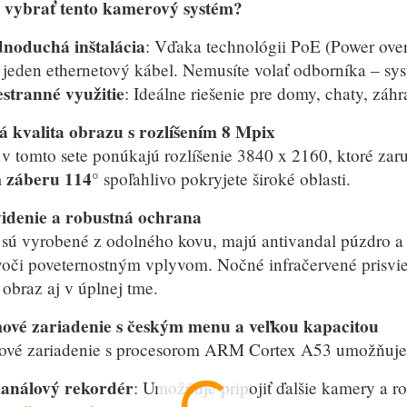
i vybrať tento kamerový systém?
dnoduchá inštalácia
: Vďaka technológii PoE (Power over 
 jeden ethernetový kábel. Nemusíte volať odborníka – sys
stranné využitie
: Ideálne riešenie pre domy, chaty, záhra
á kvalita obrazu s rozlíšením 8 Mpix
 tomto sete ponúkajú rozlíšenie 3840 x 2160, ktoré zaru
 záberu 114°
spoľahlivo pokryjete široké oblasti.
idenie a robustná ochrana
ú vyrobené z odolného kovu, majú antivandal púzdro a c
voči poveternostným vplyvom. Nočné infračervené prisvi
 obraz aj v úplnej tme.
vé zariadenie s českým menu a veľkou kapacitou
vé zariadenie s procesorom ARM Cortex A53 umožňuje j
kanálový rekordér
: Umožňuje pripojiť ďalšie kamery a r