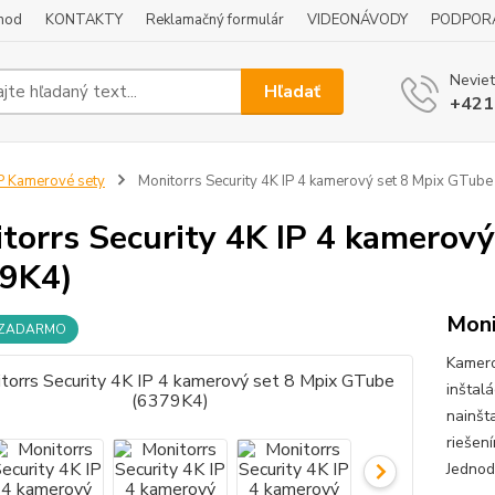
hod
KONTAKTY
Reklamačný formulár
VIDEONÁVODY
PODPOR
Neviet
Hľadať
+421
P Kamerové sety
Monitorrs Security 4K IP 4 kamerový set 8 Mpix GTub
torrs Security 4K IP 4 kamerov
9K4)
Moni
 ZADARMO
Kamero
inštal
nainšt
riešen
Jednodu