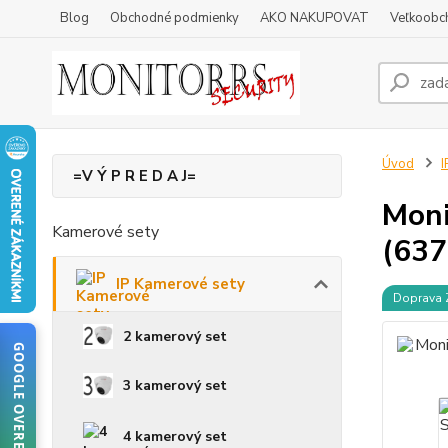
Blog
Obchodné podmienky
AKO NAKUPOVAT
Veľkoobc
Úvod
I
=V Ý P R E D A J=
Moni
Kamerové sety
(637
IP Kamerové sety
Doprava
2 kamerový set
GOOGLE OVERENIE
3 kamerový set
4 kamerový set