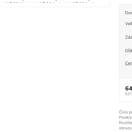
Dos
Veľ
Záz
Dĺž
Cen
64
527
Číslo p
Počet k
Rozlíše
obrazu