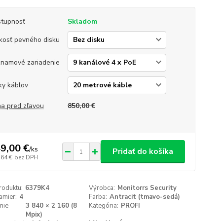
tupnosť
Skladom
kosť pevného disku
namové zariadenie
ky káblov
a pred zľavou
850,00 €
9,00 €
/
ks
Pridať do košíka
,64 €
bez DPH
roduktu:
6379K4
Výrobca:
Monitorrs Security
amier:
4
Farba:
Antracit (tmavo-sedá)
nie
3 840 × 2 160 (8
Kategória:
PROFI
:
Mpix)