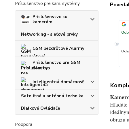
Príslušenstvo pre kam. systémy
Povedal
Príslušenstvo ku
kamerám
József
✓
Overený zákazník
✓
i
i
júla
·
Google
Pridané 11. júla
·
Heureka.sk
100 %
★★★★★
Odporúča obchod
100 %
★★★★★
Odp
Networking - sieťové prvky
«
GSM bezdrôtové Alarmy
la spoločnosť!!
Maximálna ochota a rýchla pomoc
Ocho
+
Príslušenstvo pre GSM
Alarmy
Inteligentná domácnosť
Komple
Satelitná a anténná technika
Kamerov
Hľadáte 
Diaľkové Ovládače
ideálnym
obrazu a
Podpora