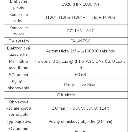
Efektívne
1920 (H) × 1080 (V)
pixely
Komprese
H.264, H.265, H.264+, H.265+, MJPEG
videa
Komprese
G711A/U, AAC
zvuku
TV systém
PAL/NTSC
Elektronická
Automaticky 1/3 – 1/100000 sekundy
uzávierka
Minimálne
Farebný: 0.05 Lux @ (F1.6, AGC ON), ČB: 0 Lux s
osvetlenie
IR
S/N pomer
60 dB
Systém
Progressive Scan
skenovania
Objektív
Ohnisková
vzdialenosť a
2,8 mm (H: 95°, V: 53°, D: 114°)
zorné pole
Typ objektívu
Pevný ohniskový objektív (2,8 mm)
Ovládanie
Pevné