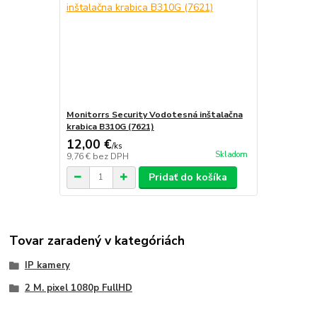
Monitorrs Security Vodotesná inštalačna
krabica B310G (7621)
12,00 €
/
ks
Skladom
9,76 €
bez DPH
Pridať do košíka
Tovar zaradený v kategóriách
IP kamery
2 M. pixel 1080p FullHD