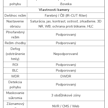
pohybu
človeka
Vlastnosti kamery
Deň/noc režim
Farebný / ČB (IR-CUT filter)
Nastavenie
Saturácia, jas, kontrast, ostrosť, zrkadlenie, 3D
obrazu
NR, WB, ochrana proti blikanie, HLC
Plnofarebný
Podporovaný
režim
Režim chodby
Podporovaný
Defog
(odstránenie
Nepodporované
hmly)
ROI
Podporovaný
BLC
Podporovaný
WDR
DWDR
Detekcia
Podporovaný
pohybu
Maskovanie
3 obdĺžnikové zóny
súkromia
Záznamový
NVR / CMS / Web