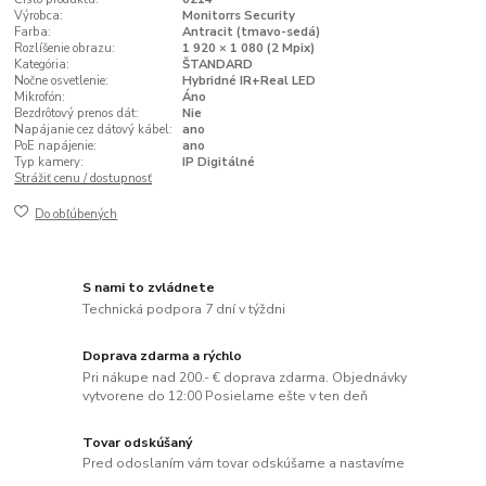
Výrobca:
Monitorrs Security
Farba:
Antracit (tmavo-sedá)
Rozlíšenie obrazu:
1 920 × 1 080 (2 Mpix)
Kategória:
ŠTANDARD
Nočne osvetlenie:
Hybridné IR+Real LED
Mikrofón:
Áno
Bezdrôtový prenos dát:
Nie
Napájanie cez dátový kábel:
ano
PoE napájenie:
ano
Typ kamery:
IP Digitálné
Strážiť cenu / dostupnosť
Do obľúbených
S nami to zvládnete
Technická podpora 7 dní v týždni
Doprava zdarma a rýchlo
Pri nákupe nad 200.- € doprava zdarma. Objednávky
vytvorene do 12:00 Posielame ešte v ten deň
Tovar odskúšaný
Pred odoslaním vám tovar odskúšame a nastavíme