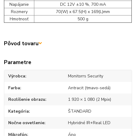
Napájanie
DC 12V ±10 %, 700 mA
Rozmery
70(W) x 67.5(H) x 169(L)mm
Hmotnosť
500 g
Pôvod tovaru
Parametre
Výrobca
Monitorrs Security
Farba
Antracit (tmavo-sedá)
Rozlíšenie obrazu
1 920 × 1 080 (2 Mpix)
Kategória
ŠTANDARD
Nočne osvetlenie
Hybridné IR+Real LED
Mikrofón
Áno