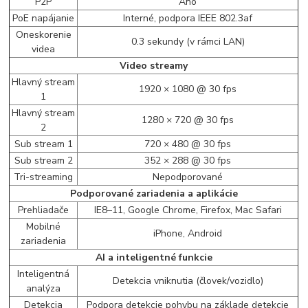
P2P
Áno
PoE napájanie
Interné, podpora IEEE 802.3af
Oneskorenie
0.3 sekundy (v rámci LAN)
videa
Video streamy
Hlavný stream
1920 × 1080 @ 30 fps
1
Hlavný stream
1280 × 720 @ 30 fps
2
Sub stream 1
720 × 480 @ 30 fps
Sub stream 2
352 × 288 @ 30 fps
Tri-streaming
Nepodporované
Podporované zariadenia a aplikácie
Prehliadače
IE8–11, Google Chrome, Firefox, Mac Safari
Mobilné
iPhone, Android
zariadenia
AI a inteligentné funkcie
Inteligentná
Detekcia vniknutia (človek/vozidlo)
analýza
Detekcia
Podpora detekcie pohybu na základe detekcie