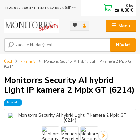
0
ks
EUR
+421 917 869 471, +421 917 817 905
za
0,00 €
Menu
Hľadať
Úvod
IP kamery
Monitorrs Security AI hybrid Light IP kamera 2 Mpix GT
(6214)
Monitorrs Security AI hybrid
Light IP kamera 2 Mpix GT (6214)
Novinka