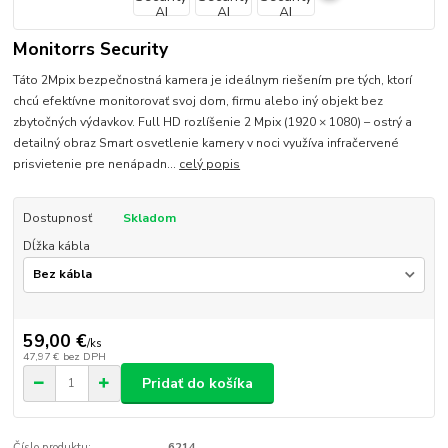
Monitorrs Security
Táto 2Mpix bezpečnostná kamera je ideálnym riešením pre tých, ktorí
chcú efektívne monitorovať svoj dom, firmu alebo iný objekt bez
zbytočných výdavkov. Full HD rozlíšenie 2 Mpix (1920 × 1080) – ostrý a
detailný obraz Smart osvetlenie kamery v noci využíva infračervené
prisvietenie pre nenápadn...
celý popis
Dostupnosť
Skladom
Dĺžka kábla
59,00 €
/
ks
47,97 €
bez DPH
Pridať do košíka
Číslo produktu:
6214