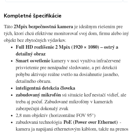
Kompletné špecifikácie
2Mpix bezpečnostná kamera
Táto
je ideálnym riešením pre
tých, ktorí chcú efektívne monitorovať svoj dom, firmu alebo iný
objekt bez zbytočných výdavkov.
Full HD rozlíšenie 2 Mpix (1920 × 1080) – ostrý a
detailný obraz
Smart osvetlenie
kamery v noci využíva infračervené
prisvietenie pre nenápadné sledovanie, a pri detekcii
pohybu aktivuje reálne svetlo na dosiahnutie jasného,
detailného obrazu.
inteligentná detekcia človeka
zabudovaný mikrofón
sú situácie keď nestačí vidieť, ale
treba aj počuť. Zabudované mikrofóny v kamerách
zabezpečujú dokonalý zvuk
2,8 mm objektív (horizontálne FOV 95°)
PoE (Power over Ethernet)
zabudovaná technológia
-
kamera ja napájaná ethernetovým káblom, takže na prenos