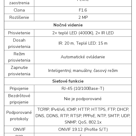
zaostrenia
Clona
F1.6
Rozlíšenie
2 MP
Nočné videnie
Prisvietenie
2× teplé LED (4000K), 2× IR LED
Dosah
IR: 20 m, Teplé LED: 15 m
prisvietenia
Režim
Automatické ovládanie
prisvietenia
Zapnutie
Inteligentný, manuálny, časový režim
prisvietenia
Sieťové funkcie
Pripojenie
RJ-45 (10/100Base-T)
Bezdrôtové
Nie je podporované
pripojenie
TCP/IP, IPv4/v6, ICMP, HTTP, HTTPS, FTP, DHCP,
Podporované
DNS, DDNS, RTP, RTSP, PPPoE, NTP, SMTP, UDP,
protokoly
SNMP, QoS, 802.1x
ONVIF
ONVIF 19.12 (Profile S/T)