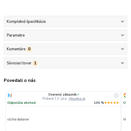
Kompletné špecifikácie
Parametre
Komentáre
0
Súvisiaci tovar
1
Povedali o nás
Overený zákazník
✓
i
Pridané 13. júla
·
Heureka.sk
Odporúča obchod
100 %
★★★★★
Odpo
rýchle dodanie
Veľmi