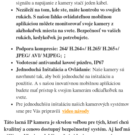
signálu a napájanie z kamery stačí jeden kábel.
Nezáleží na tom, kde ste, máte kontrolu vo svojich
rukách. S našou ľahko ovládateľnou mobilnou
aplikáciou môžete monitorovať svoje kamery z
akéhokoľvek miesta na svete. Bezpečnosť vo vašich
rukách, kedykoľvek ju potrebujete.
Podpora kompresie: 264/ H.264+/ H.265/ H.265+/
JPEG/ AVI/ MJPEG;；
Vodotesné antivandal kovové púzdro, IP67
Jednoduchá Inštalácia a Ovládanie
: Naše kamery sú
navrhnuté tak, aby boli jednoduché na inštaláciu a
použitie. A s našou inovatívnou mobilnou aplikáciou
budete mať prístup k svojim kamerám odkiaľkoľvek na
svete.
Pre jednoduchšiu inštaláciu našich kamerových systémov
video návody
sme pre Vás pripravili
Táto lacná IP kamera je skvelou voľbou pre tých, ktorí chcú
kvalitný a cenovo dostupný bezpečnostný systém. Aj keď má