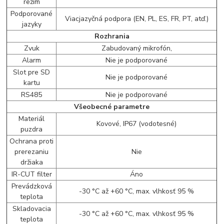
režim
Podporované
Viacjazyčná podpora (EN, PL, ES, FR, PT, atď.)
jazyky
Rozhrania
Zvuk
Zabudovaný mikrofón,
Alarm
Nie je podporované
Slot pre SD
Nie je podporované
kartu
RS485
Nie je podporované
Všeobecné parametre
Materiál
Kovové, IP67 (vodotesné)
puzdra
Ochrana proti
prerezaniu
Nie
držiaka
IR-CUT filter
Áno
Prevádzková
-30 °C až +60 °C, max. vlhkosť 95 %
teplota
Skladovacia
-30 °C až +60 °C, max. vlhkosť 95 %
teplota