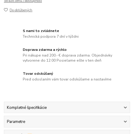
Strážiť cenu / dostupnosť
Do obľúbených
S nami to zvládnete
Technická podpora 7 dní v týždni
Doprava zdarma a rýchlo
Pri nákupe nad 200.- € doprava zdarma. Objednávky
vytvorene do 12:00 Posielame ešte v ten deň
Tovar odskúšaný
Pred odoslaním vám tovar odskúšame a nastavíme
Kompletné špecifikácie
Parametre