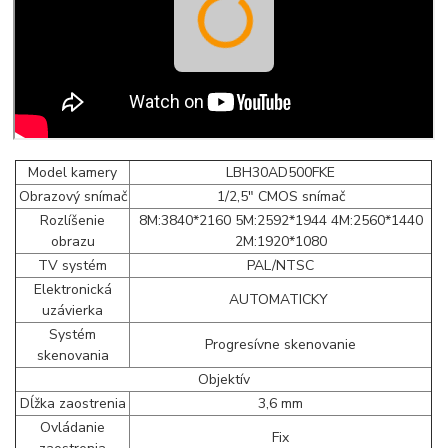
Model kamery
LBH30AD500FKE
Obrazový snímač
1/2,5" CMOS snímač
Rozlíšenie
8M:3840*2160 5M:2592*1944 4M:2560*1440
obrazu
2M:1920*1080
TV systém
PAL/NTSC
Elektronická
AUTOMATICKY
uzávierka
Systém
Progresívne skenovanie
skenovania
Objektív
Dĺžka zaostrenia
3,6 mm
Ovládanie
Fix