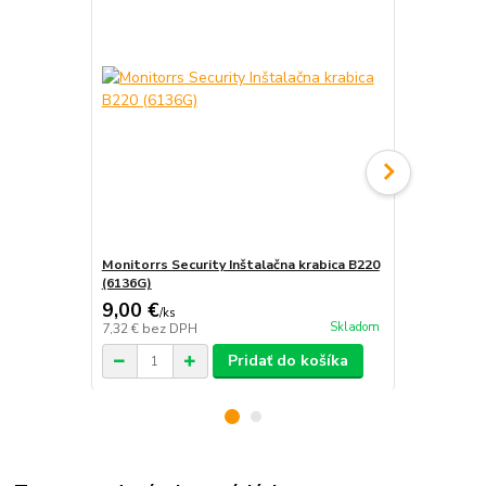
Monitorrs Security Inštalačna krabica B220
Monitorrs S
(6136G)
krabica B31
9,00 €
12,00 €
/
ks
/
k
Skladom
7,32 €
bez DPH
9,76 €
bez D
Pridať do košíka