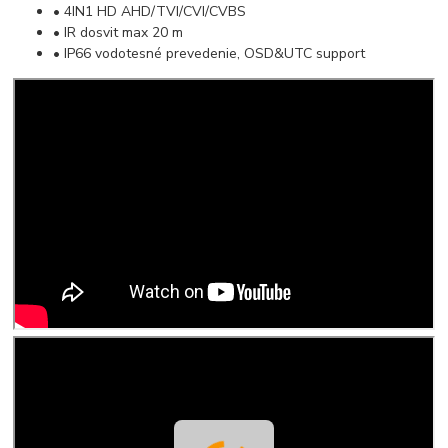
• 4IN1 HD AHD/TVI/CVI/CVBS
• IR dosvit max 20 m
• IP66 vodotesné prevedenie, OSD&UTC support