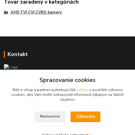
Tovar zaradený v kategóriách
AHD,TVI,CVI,CVBS kamery
Kontakt
+421 917 869 471, +421 917 817 905
Spracovanie cookies
Náš e-shop a partneri potrebujú Váš
súhlas
s použitím súborov
info@monitorrs.com
cookies, aby Vám mohli zobrazovať informácie týkajúce sa Vašich
záujmov.
Súhlasím
Nastavenia
Vytvorené na
Eshop-rychlo.sk