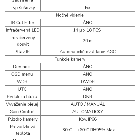
zaostrenia
Typ šošovky
Fix
Nočné videnie
IR Cut Filter
ÁNO
Infračervená LED
14 µ x 18 PCS
Infračervený
20 m
dosvit
Stav IR
Automatické ovládanie AGC
Funkcie kamery
Deň noc
ÁNO
OSD menu
ÁNO
WDR
DWDR
UTC
ÁNO
Redukcia hluku
DNR
Vyváženie bielej
AUTO / MANUÁL
Gain Control
AUTOMATICKY
Púzdro kamery
Kov, IP66
Prevádzková
-30℃ ~ +60℃ RH95% Max
teplota