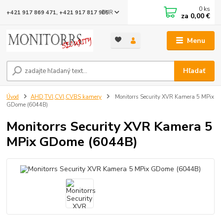
0
ks
EUR
+421 917 869 471, +421 917 817 905
za
0,00 €
Menu
Hľadať
Úvod
AHD,TVI,CVI,CVBS kamery
Monitorrs Security XVR Kamera 5 MPix
GDome (6044B)
Monitorrs Security XVR Kamera 5
MPix GDome (6044B)