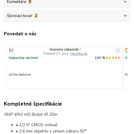
Komentáre
0
Súvisiaci tovar
2
Povedali o nás
Overený zákazník
✓
i
Pridané 13. júla
·
Heureka.sk
Odporúča obchod
100 %
★★★★★
Odpo
rýchle dodanie
Veľmi 
Kompletné špecifikácie
5MP 4IN1 HD Bullet IR 20m
• 1/2,5" CMOS snímač
• 3.6 mm objektív s uhlom záberu 87
°