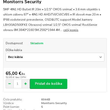
Monitorrs Security
5MP 4IN1 HD Bullet IR 20m • 1/2,5" CMOS snímač • 3.6 mm objektív s
uhlom záberu 87° • 4IN1 HD AHD/TVI/CVI/CVBS • IR dosvit max 20 m •
IP66 vodotesné prevedenie, OSD&UTC support Model kamery
LBH30AD500FKE Obrazový snímač 1/2,5" CMOS snímač Rozlíšenie
obrazu 8M:3840*2160 5M:2592*1944 4M:...
celý popis
Dostupnosť
Skladom
Dĺžka kábla
65,00 €
/
ks
52,85 €
bez DPH
Pridať do košíka
Číslo produktu:
6044B
Výrobca:
Monitorrs Security
Počet kamier:
5