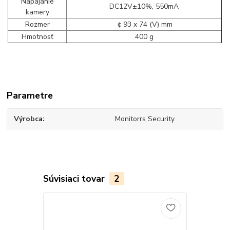
Napajanie
DC12V±10%, 550mA
kamery
Rozmer
￠93 x 74 (V) mm
Hmotnosť
400 g
Parametre
Výrobca
Monitorrs Security
Súvisiaci tovar
2